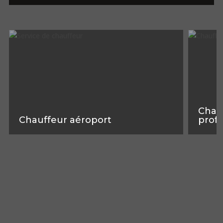
Chauffeur d
uffeur aéroport
professionne